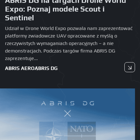
ABRIS DG na targach Drone World
Expo: Poznaj modele Scout i
Sentinel
Udział w Drone World Expo pozwala nam zaprezentować
platformy zwiadowcze UAV opracowane z myślą o
rzeczywistych wymaganiach operacyjnych – a nie
demonstracjach. Podczas targów firma ABRIS DG
zaprezentuje...
ABRIS AERO
ABRIS DG
Czytaj dalej