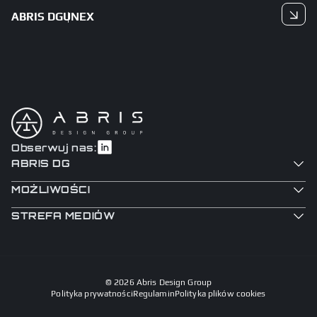
ABRIS DG
UNEX
Czytaj dalej
Obserwuj nas:
ABRIS DG
MOŻLIWOŚCI
STREFA MEDIÓW
© 2026 Abris Design Group
Polityka prywatności
Regulamin
Polityka plików cookies